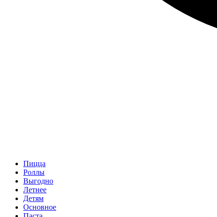
Пицца
Роллы
Выгодно
Летнее
Детям
Основное
Паста