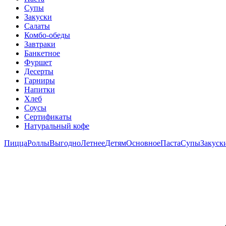
Супы
Закуски
Салаты
Комбо-обеды
Завтраки
Банкетное
Фуршет
Десерты
Гарниры
Напитки
Хлеб
Соусы
Сертификаты
Натуральный кофе
Пицца
Роллы
Выгодно
Летнее
Детям
Основное
Паста
Супы
Закуск