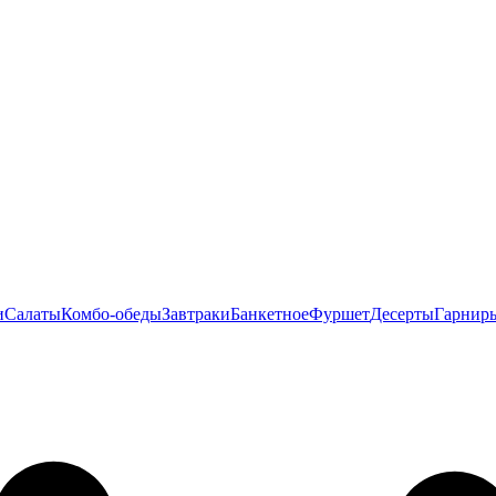
и
Салаты
Комбо-обеды
Завтраки
Банкетное
Фуршет
Десерты
Гарнир