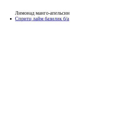
Лимонад манго-апельсин
Спритц лайм базилик б/а