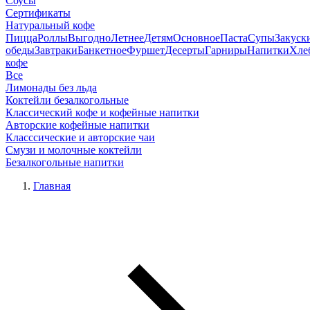
Соусы
Сертификаты
Натуральный кофе
Пицца
Роллы
Выгодно
Летнее
Детям
Основное
Паста
Супы
Закуск
обеды
Завтраки
Банкетное
Фуршет
Десерты
Гарниры
Напитки
Хле
кофе
Все
Лимонады без льда
Коктейли безалкогольные
Классический кофе и кофейные напитки
Авторские кофейные напитки
Класссические и авторские чаи
Смузи и молочные коктейли
Безалкогольные напитки
Главная