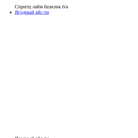
Спритц лайм базилик б/а
Ягодный айс-ти