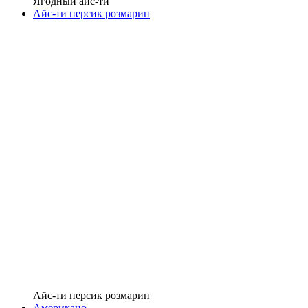
Ягодный айс-ти
Айс-ти персик розмарин
Айс-ти персик розмарин
Американо