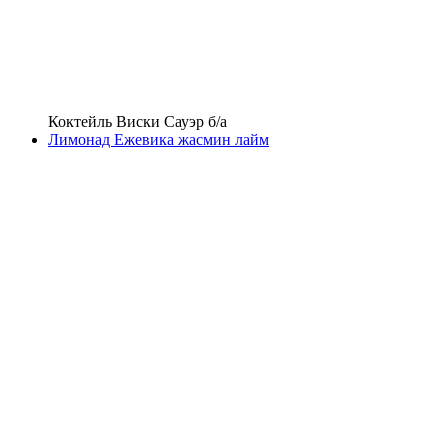
Коктейль Виски Сауэр б/а
Лимонад Ежевика жасмин лайм