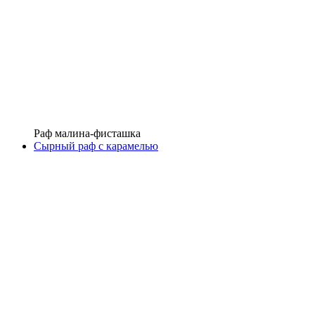
Раф малина-фисташка
Сырный раф с карамелью