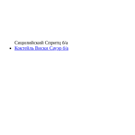
Сицилийский Спритц б/а
Коктейль Виски Сауэр б/а