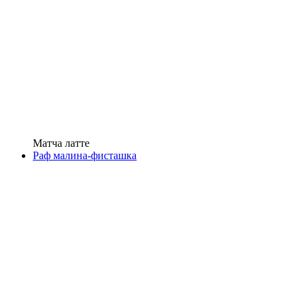
Матча латте
Раф малина-фисташка