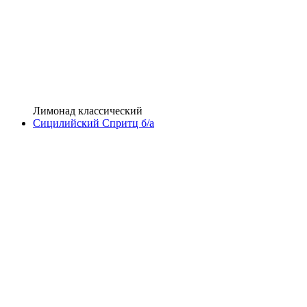
Лимонад классический
Сицилийский Спритц б/а